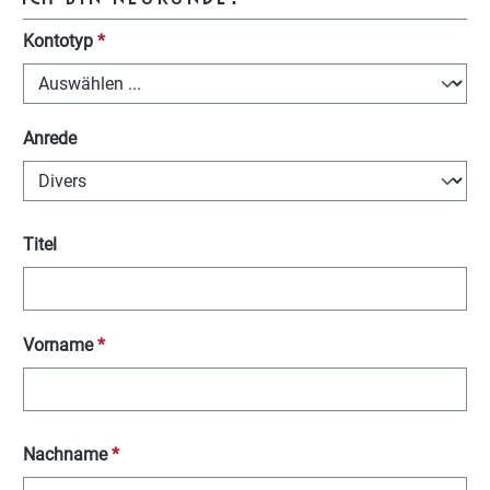
Persönliche Informationen
Kontotyp
*
Anrede
Titel
Vorname
*
Nachname
*