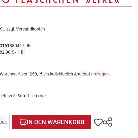
wSt. zzgl. Versandkosten
0161880417LIK
82,00 € / 1 l)
Warenwert von 250,- € ein individuelles Angebot
anfragen
.
eferzeit: Sofort lieferbar.
ahl: Gib den gewünschten Wert ein oder benutze die Sch
IN DEN WARENKORB
ück