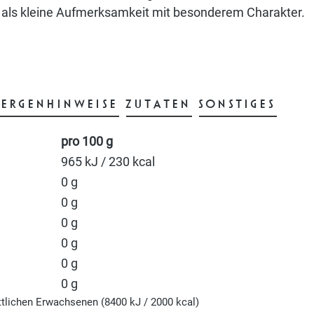
der als kleine Aufmerksamkeit mit besonderem Charakter.
LERGENHINWEISE
ZUTATEN
SONSTIGES
pro 100 g
965 kJ / 230 kcal
0 g
0 g
0 g
0 g
0 g
0 g
ttlichen Erwachsenen (8400 kJ / 2000 kcal)