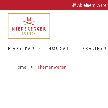
🎁 Ab einem Warenwe
springen
Zur Hauptnavigation springen
MARZIPAN
NOUGAT
PRALINEN
Home
Themenwelten
Bildergalerie überspringen