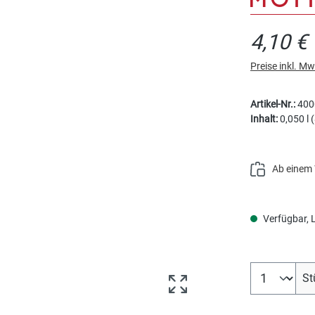
4,10 €
Preise inkl. M
Artikel-Nr.:
400
Inhalt:
0,050 l
(
Ab einem 
Verfügbar, Li
Produkt Anz
St