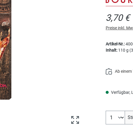
3,70 €
Preise inkl. M
Artikel-Nr.:
400
Inhalt:
110 g
(3
Ab einem 
Verfügbar, Li
Produkt Anz
St