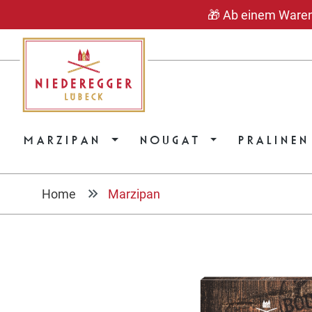
🎁 Ab einem Warenwe
springen
Zur Hauptnavigation springen
MARZIPAN
NOUGAT
PRALINEN
Home
Marzipan
Bildergalerie überspringen