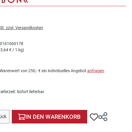
wSt. zzgl. Versandkosten
0161060178
3,64 € / 1 kg)
Warenwert von 250,- € ein individuelles Angebot
anfragen
.
eferzeit: Sofort lieferbar.
ahl: Gib den gewünschten Wert ein oder benutze die Sch
IN DEN WARENKORB
ück