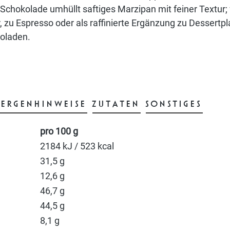
 Schokolade umhüllt saftiges Marzipan mit feiner Textur;
, zu Espresso oder als raffinierte Ergänzung zu Dessertpla
koladen.
LERGENHINWEISE
ZUTATEN
SONSTIGES
pro 100 g
2184 kJ / 523 kcal
31,5 g
12,6 g
46,7 g
44,5 g
8,1 g