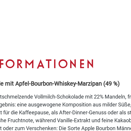
NFORMATIONEN
de mit Apfel-Bourbon-Whiskey-Marzipan (49 %)
artschmelzende Vollmilch-Schokolade mit 22% Mandeln, f
gebnis: eine ausgewogene Komposition aus milder Süß
für die Kaffeepause, als After-Dinner-Genuss oder als st
rische Fruchtnote, während Vanille-Extrakt und feine Kak
lbst oder zum Verschenken: Die Sorte Apple Bourbon Männ