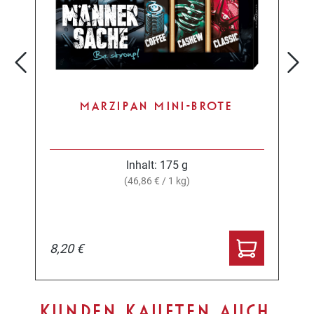
MARZIPAN MINI-BROTE
Inhalt:
175 g
(46,86 € / 1 kg)
8,20 €
Produktgalerie überspringen
KUNDEN KAUFTEN AUCH