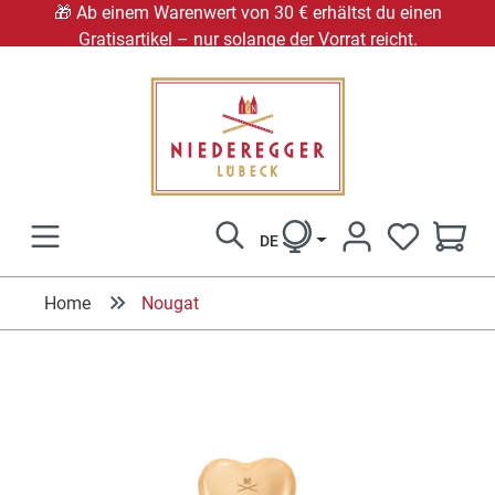
🎁 Ab einem Warenwert von 30 € erhältst du einen
Gratisartikel – nur solange der Vorrat reicht.
alt springen
DE
Home
Nougat
Bildergalerie überspringen