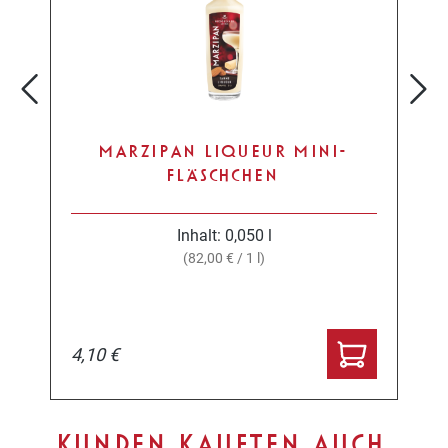
MARZIPAN LIQUEUR MINI-
FLÄSCHCHEN
Inhalt:
0,050 l
(82,00 € / 1 l)
4,10 €
Produktgalerie überspringen
KUNDEN KAUFTEN AUCH