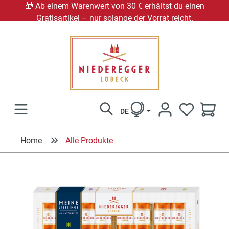
🎁 Ab einem Warenwert von 30 € erhältst du einen
Gratisartikel – nur solange der Vorrat reicht.
alt springen
DE
DU HAST 0
Home
Alle Produkte
Bildergalerie überspringen