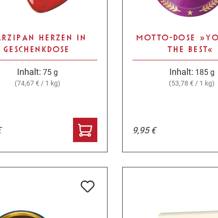
RZIPAN HERZEN IN
MOTTO-DOSE »Y
GESCHENKDOSE
THE BEST«
Inhalt:
Inhalt:
75 g
185 g
(74,67 € / 1 kg)
(53,78 € / 1 kg)
€
9,95 €