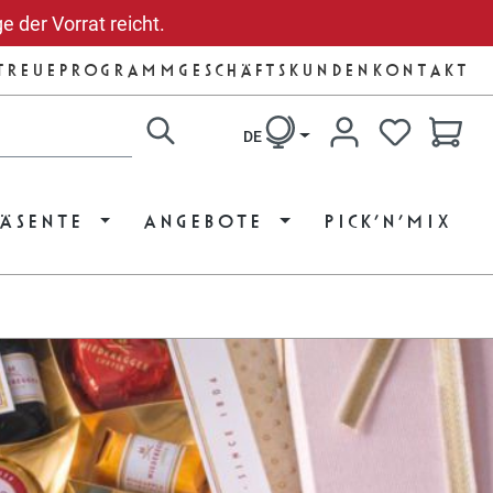
e der Vorrat reicht.
TREUEPROGRAMM
GESCHÄFTSKUNDEN
KONTAKT
DE
DU HAST 
RÄSENTE
ANGEBOTE
PICK’N’MIX