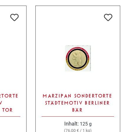
RTORTE
MARZIPAN SONDERTORTE
V
STÄDTEMOTIV BERLINER
 TOR
BÄR
Inhalt:
125 g
(76,00 € / 1 kg)