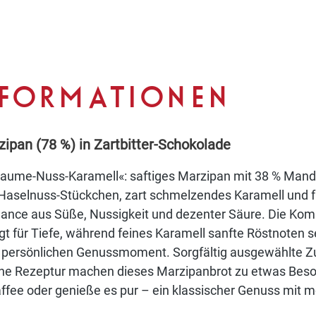
NFORMATIONEN
pan (78 %) in Zartbitter-Schokolade
laume-Nuss-Karamell«: saftiges Marzipan mit 38 % Mande
 Haselnuss-Stückchen, zart schmelzendes Karamell und 
ance aus Süße, Nussigkeit und dezenter Säure. Die Kom
t für Tiefe, während feines Karamell sanfte Röstnoten se
n persönlichen Genussmoment. Sorgfältig ausgewählte Z
he Rezeptur machen dieses Marzipanbrot zu etwas Beson
affee oder genieße es pur – ein klassischer Genuss mit 