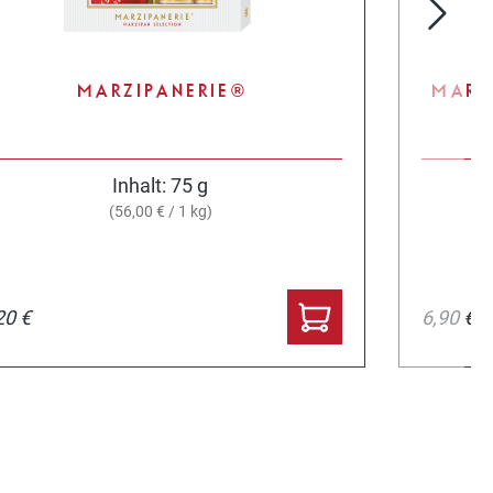
MARZIPANERIE®
MARZ
Inhalt:
75 g
(56,00 € / 1 kg)
20 €
6,90 €