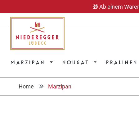
🎁 Ab einem Warenwe
springen
Zur Hauptnavigation springen
MARZIPAN
NOUGAT
PRALINEN
Home
Marzipan
Bildergalerie überspringen