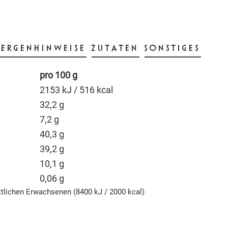
LERGENHINWEISE
ZUTATEN
SONSTIGES
pro 100 g
2153 kJ / 516 kcal
32,2 g
7,2 g
40,3 g
39,2 g
10,1 g
0,06 g
ttlichen Erwachsenen (8400 kJ / 2000 kcal)