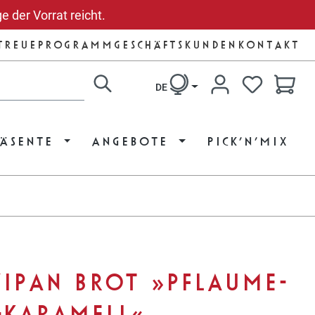
e der Vorrat reicht.
TREUEPROGRAMM
GESCHÄFTSKUNDEN
KONTAKT
DE
DU HAST 
RÄSENTE
ANGEBOTE
PICK’N’MIX
IPAN BROT »PFLAUME-
-KARAMELL«